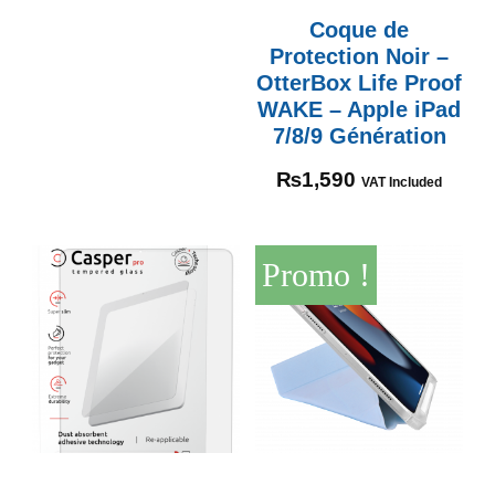
Coque de
Protection Noir –
OtterBox Life Proof
WAKE – Apple iPad
7/8/9 Génération
₨
1,590
VAT Included
Promo !