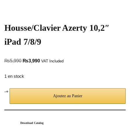
Housse/Clavier Azerty 10,2″
iPad 7/8/9
₨
5,990
₨
3,990
VAT Included
1 en stock
-
+
Ajoutez au Panier
Download Catalog