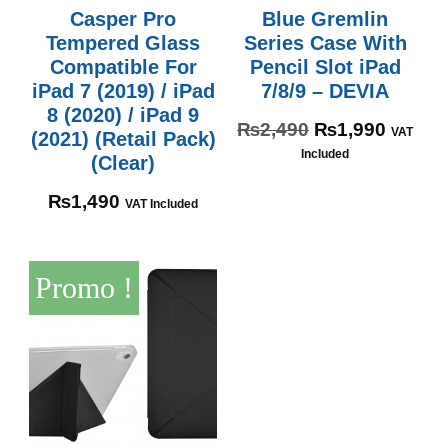
Casper Pro
Blue Gremlin
Tempered Glass
Series Case With
Compatible For
Pencil Slot iPad
iPad 7 (2019) / iPad
7/8/9 – DEVIA
8 (2020) / iPad 9
₨
2,490
₨
1,990
VAT
(2021) (Retail Pack)
Included
(Clear)
₨
1,490
VAT Included
Promo !