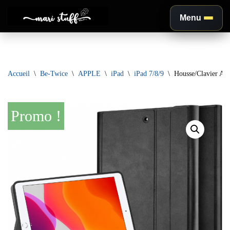
Menu
Aller
au
contenu
Accueil
\
Be-Twice
\
APPLE
\
iPad
\
iPad 7/8/9
\
Housse/Clavier Aze
Promo !