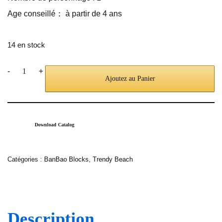
Age conseillé： à partir de 4 ans
14 en stock
-
+
Ajoutez au Panier
Download Catalog
Catégories :
BanBao Blocks
,
Trendy Beach
Description