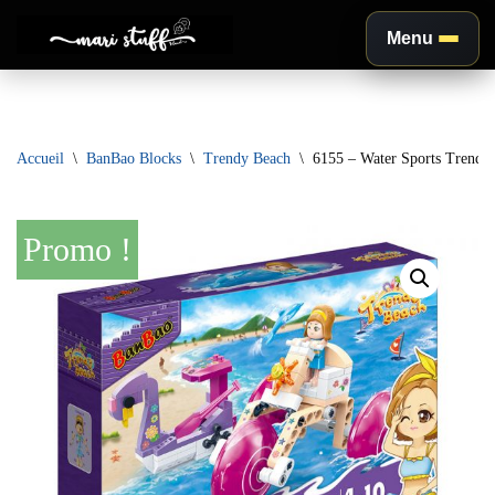
Menu
Aller
au
contenu
Accueil
\
BanBao Blocks
\
Trendy Beach
\
6155 – Water Sports Trendy
Promo !