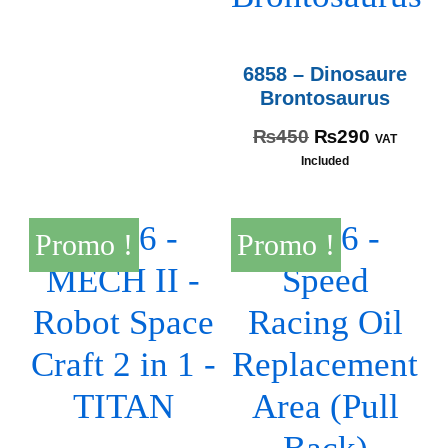
6858 – Dinosaure
Brontosaurus
₨
450
₨
290
VAT
Included
Promo !
Promo !