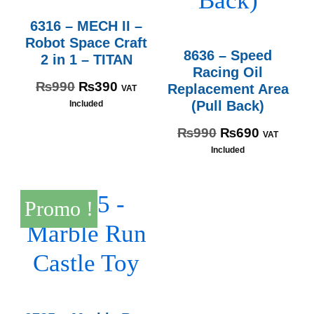
6316 – MECH II –
Robot Space Craft
8636 – Speed
2 in 1 – TITAN
Racing Oil
₨
990
₨
390
Replacement Area
VAT
(Pull Back)
Included
₨
990
₨
690
VAT
Included
Promo !