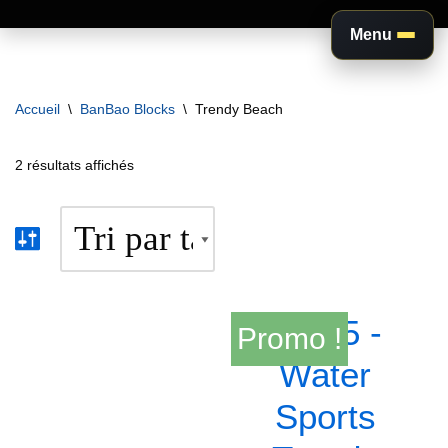
Menu
Aller
au
Accueil
\
BanBao Blocks
\
Trendy Beach
contenu
2 résultats affichés
Promo !