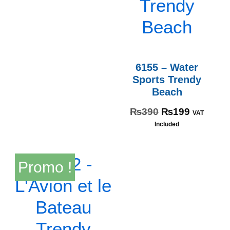
6155 – Water
Sports Trendy
Beach
₨
390
₨
199
VAT
Included
Promo !