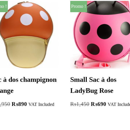
mo !
Promo !
c à dos champignon
Small Sac à dos
ange
LadyBug Rose
,950
₨
890
₨
1,450
₨
690
VAT Included
VAT Includ