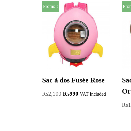
Promo !
Pro
Sac à dos Fusée Rose
Sa
Or
₨
2,100
₨
990
VAT Included
₨
1