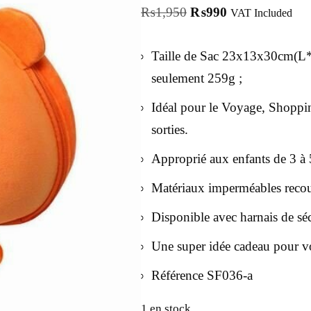
₨
1,950
₨
990
VAT Included
Taille de Sac 23x13x30cm(L*
seulement 259g ;
Idéal pour le Voyage, Shoppin
sorties.
Approprié aux enfants de 3 à 
Matériaux imperméables recouv
Disponible avec harnais de séc
Une super idée cadeau pour vo
Référence SF036-a
1 en stock