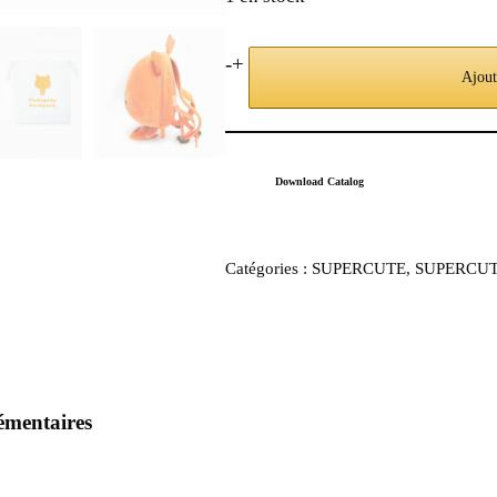
-
+
Ajout
Download Catalog
Catégories :
SUPERCUTE
,
SUPERCUTE
émentaires