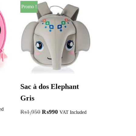
Promo !
Sac à dos Elephant
Gris
ed
₨
1,950
₨
990
VAT Included