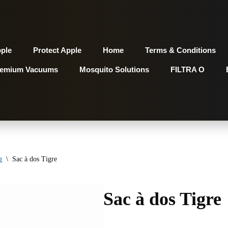
pple
Protect Apple
Home
Terms & Conditions
remium Vacuums
Mosquito Solutions
FILTRA O
g
\
Sac à dos Tigre
Sac à dos Tigre