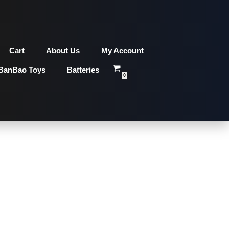
Cart
About Us
My Account
BanBao Toys
Batteries
0