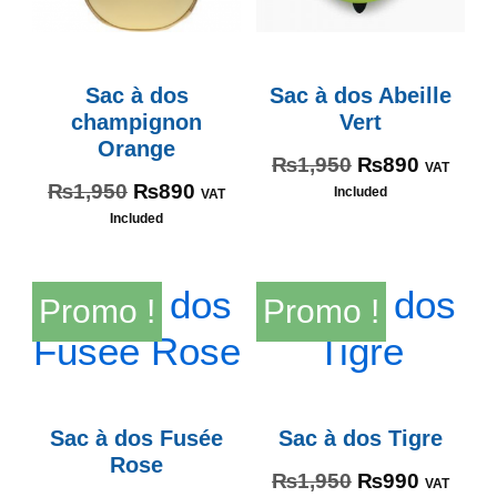
Sac à dos
Sac à dos Abeille
champignon
Vert
Orange
₨
1,950
₨
890
VAT
₨
1,950
₨
890
Included
VAT
Included
Promo !
Promo !
Sac à dos Fusée
Sac à dos Tigre
Rose
₨
1,950
₨
990
VAT