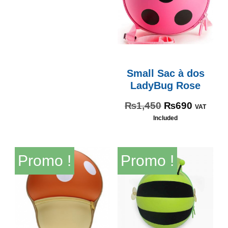
Small Sac à dos
LadyBug Rose
₨
1,450
₨
690
VAT
Included
Promo !
Promo !