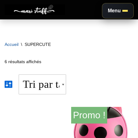
Menu
Aller
au
contenu
Accueil
\
SUPERCUTE
6 résultats affichés
Promo !