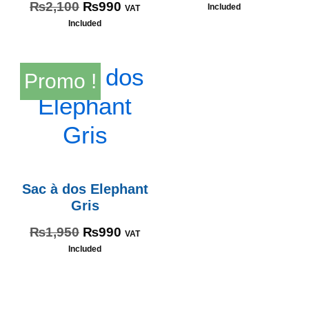
₨
2,100
₨
990
Included
VAT
Included
Promo !
Sac à dos Elephant
Gris
₨
1,950
₨
990
VAT
Included