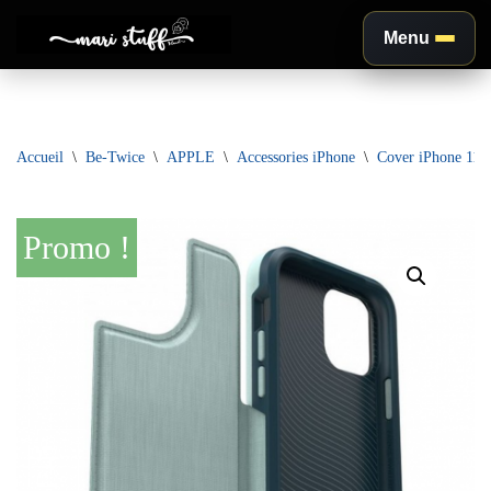
Menu
Aller
au
contenu
Accueil
\
Be-Twice
\
APPLE
\
Accessories iPhone
\
Cover iPhone 11 
Promo !