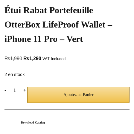
Étui Rabat Portefeuille
OtterBox LifeProof Wallet –
iPhone 11 Pro – Vert
₨
1,990
₨
1,290
VAT Included
2 en stock
-
+
Ajoutez au Panier
Download Catalog