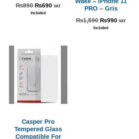
Wake – iPhone 11
₨
890
₨
690
VAT
PRO – Gris
Included
₨
1,590
₨
990
VAT
Included
Casper Pro
Tempered Glass
Compatible For