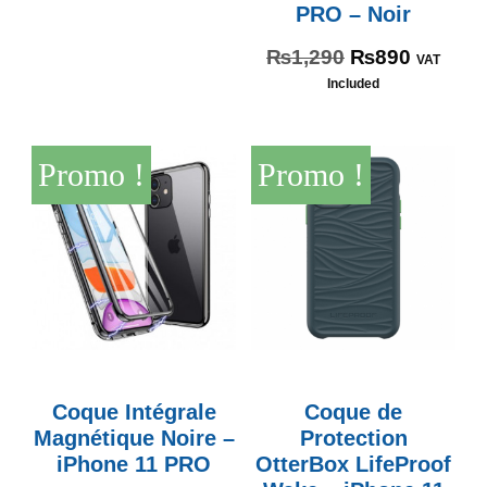
PRO – Noir
₨
1,290
₨
890
VAT
Included
Promo !
Promo !
Coque Intégrale
Coque de
Magnétique Noire –
Protection
iPhone 11 PRO
OtterBox LifeProof