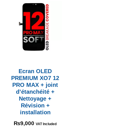
Ecran OLED
PREMIUM XO7 12
PRO MAX + joint
d’étanchéité +
Nettoyage +
Révision +
installation
₨
9,000
VAT Included