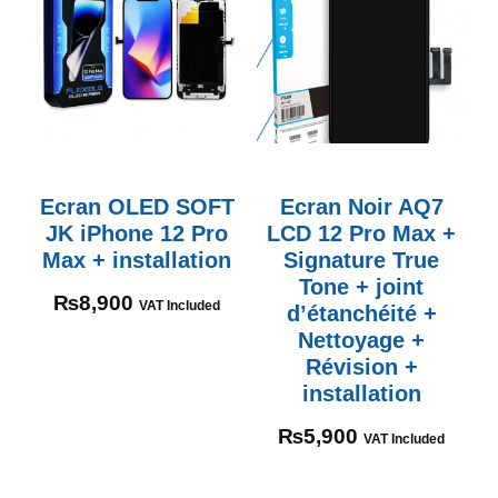
Ecran OLED SOFT
Ecran Noir AQ7
JK iPhone 12 Pro
LCD 12 Pro Max +
Max + installation
Signature True
Tone + joint
₨
8,900
VAT Included
d’étanchéité +
Nettoyage +
Révision +
installation
₨
5,900
VAT Included