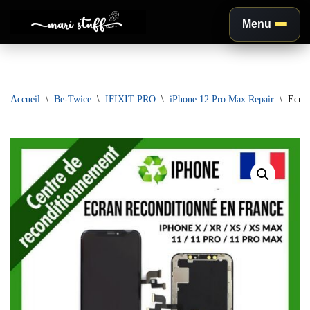
Menu
Aller
au
contenu
Accueil
\
Be-Twice
\
IFIXIT PRO
\
iPhone 12 Pro Max Repair
\
Ecran