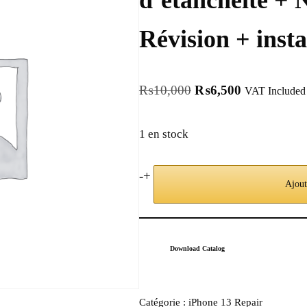
d’étanchéité + 
Révision + insta
₨
10,000
₨
6,500
VAT Included
1 en stock
-
+
Ajout
Download Catalog
Catégorie :
iPhone 13 Repair