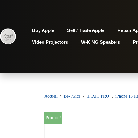
Aller
au
Buy Apple
Sell / Trade Apple
Repair A
contenu
Video Projectors
W-KING Speakers
P
Accueil
\
Be-Twice
\
IFIXIT PRO
\
iPhone 13 Re
Promo !