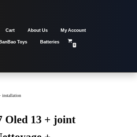
Cart
About Us
My Account
BanBao Toys
Batteries
0
installation
 Oled 13 + joint