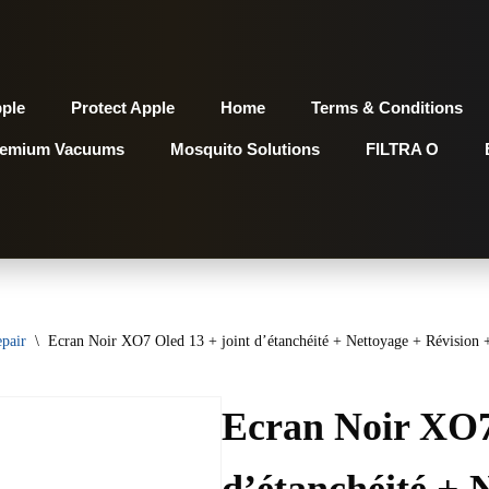
pple
Protect Apple
Home
Terms & Conditions
remium Vacuums
Mosquito Solutions
FILTRA O
pair
\
Ecran Noir XO7 Oled 13 + joint d’étanchéité + Nettoyage + Révision + 
Ecran Noir XO7