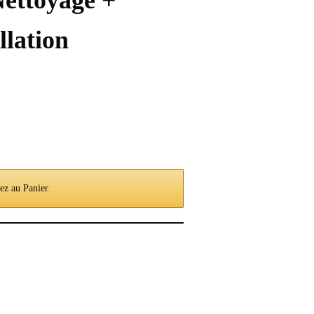
Nettoyage +
llation
ez au Panier