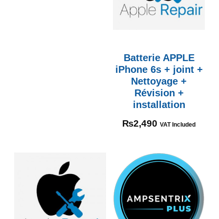
Batterie APPLE
iPhone 6s + joint +
Nettoyage +
Révision +
installation
₨
2,490
VAT Included