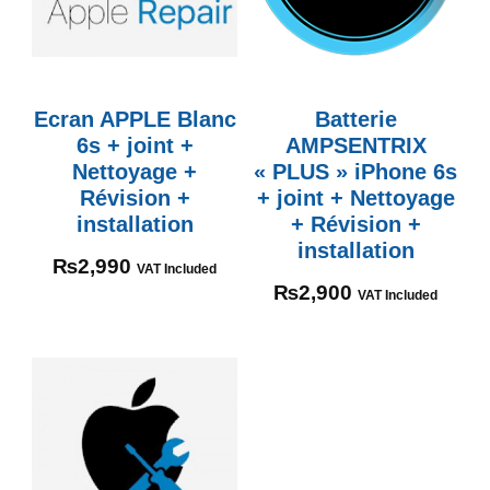
Ecran APPLE Blanc
Batterie
6s + joint +
AMPSENTRIX
Nettoyage +
« PLUS » iPhone 6s
Révision +
+ joint + Nettoyage
installation
+ Révision +
installation
₨
2,990
VAT Included
₨
2,900
VAT Included