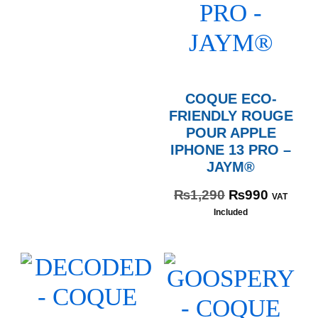
COQUE ECO-
FRIENDLY ROUGE
POUR APPLE
IPHONE 13 PRO –
JAYM®
₨
1,290
₨
990
VAT
Included