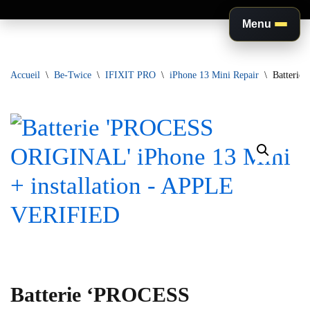
Menu
Aller
au
Accueil
\
Be-Twice
\
IFIXIT PRO
\
iPhone 13 Mini Repair
\
Batterie
contenu
Batterie ‘PROCESS