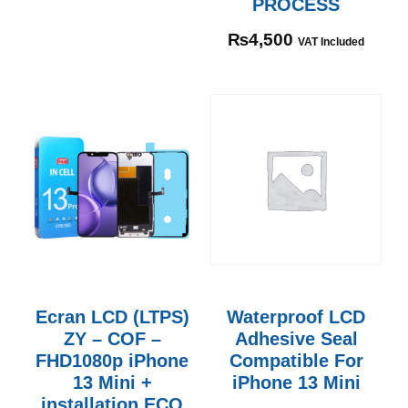
PROCESS
₨
4,500
VAT Included
Ecran LCD (LTPS)
Waterproof LCD
ZY – COF –
Adhesive Seal
FHD1080p iPhone
Compatible For
13 Mini +
iPhone 13 Mini
installation ECO