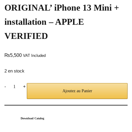
ORIGINAL’ iPhone 13 Mini +
installation – APPLE
VERIFIED
₨
5,500
VAT Included
2 en stock
-
+
Ajoutez au Panier
Download Catalog