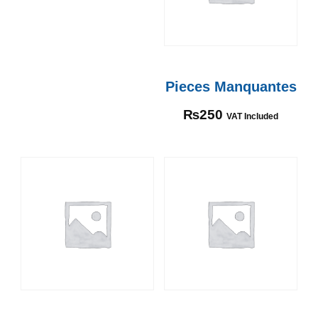
Pieces Manquantes
₨
250
VAT Included