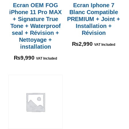
Ecran OEM FOG
Ecran Iphone 7
iPhone 11 Pro MAX
Blanc Compatible
+ Signature True
PREMIUM + Joint +
Tone + Waterproof
Installation +
seal + Révision +
Révision
Nettoyage +
₨
2,990
VAT Included
installation
₨
9,990
VAT Included