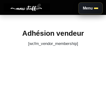
Menu
Aller
au
Adhésion vendeur
contenu
[wcfm_vendor_membership]