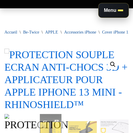
Menu
Aller
au
Accueil
\
Be-Twice
\
APPLE
\
Accessories iPhone
\
Cover iPhone 13 
contenu