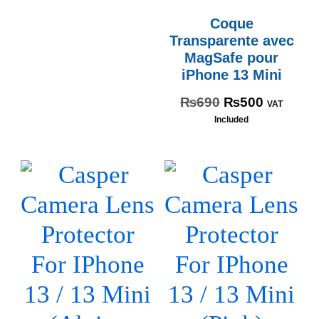
Coque
Transparente avec
MagSafe pour
iPhone 13 Mini
₨
690
₨
500
VAT
Included