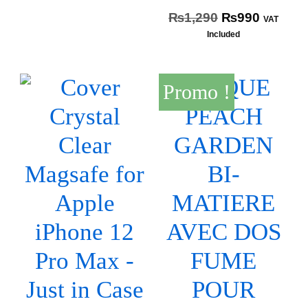
₨
1,290
₨
990
VAT
Included
Promo !