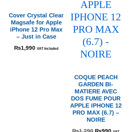
Cover Crystal Clear
Magsafe for Apple
iPhone 12 Pro Max
– Just in Case
₨
1,990
VAT Included
COQUE PEACH
GARDEN BI-
MATIERE AVEC
DOS FUME POUR
APPLE IPHONE 12
PRO MAX (6.7) –
NOIRE
₨
1,290
₨
990
VAT