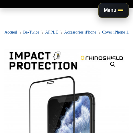
Menu
Aller
au
Accueil
\
Be-Twice
\
APPLE
\
Accessories iPhone
\
Cover iPhone 12 
contenu