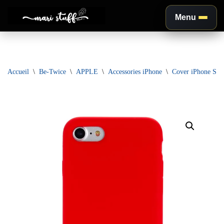
Menu
Aller
au
contenu
Accueil
\
Be-Twice
\
APPLE
\
Accessories iPhone
\
Cover iPhone SE 