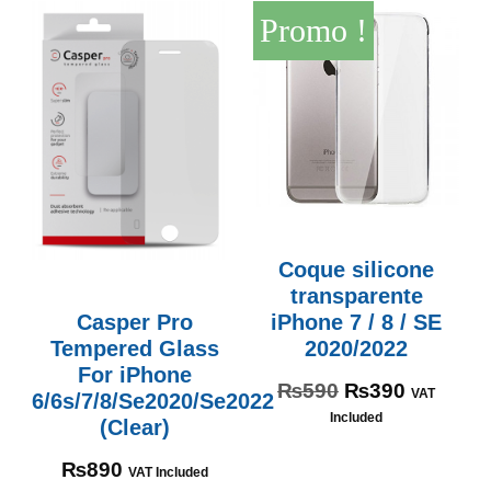
Promo !
Coque silicone
transparente
Casper Pro
iPhone 7 / 8 / SE
Tempered Glass
2020/2022
For iPhone
₨
590
₨
390
VAT
6/6s/7/8/Se2020/Se2022
Included
(Clear)
₨
890
VAT Included