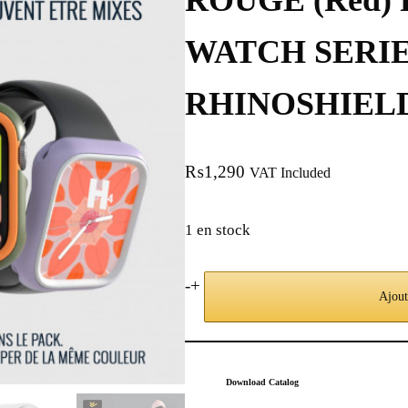
ROUGE (Red)
WATCH SERIES
RHINOSHIEL
₨
1,290
VAT Included
1 en stock
-
+
Ajout
Download Catalog