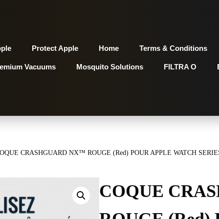
pple
Protect Apple
Home
Terms & Conditions
remium Vacuums
Mosquito Solutions
FILTRA O
OQUE CRASHGUARD NX™ ROUGE (Red) POUR APPLE WATCH SERIES
COQUE CRA