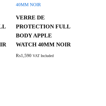
VERRE DE
LL
PROTECTION FULL
BODY APPLE
IR
WATCH 40MM NOIR
₨
1,590
VAT Included