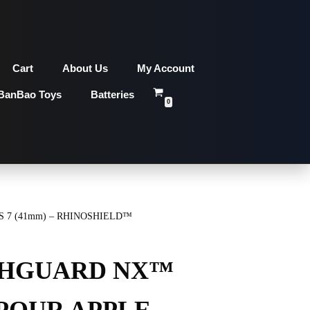
Cart
About Us
My Account
BanBao Toys
Batteries
0
 7 (41mm) – RHINOSHIELD™
SHGUARD NX™