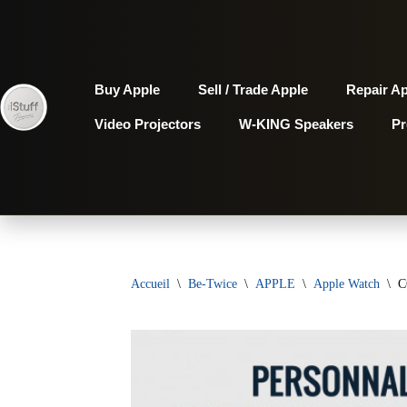
Aller
au
Buy Apple
Sell / Trade Apple
Repair A
contenu
Video Projectors
W-KING Speakers
P
Accueil
\
Be-Twice
\
APPLE
\
Apple Watch
\
C