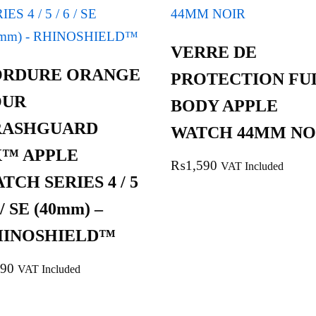
VERRE DE
ORDURE ORANGE
PROTECTION FU
OUR
BODY APPLE
RASHGUARD
WATCH 44MM NO
X™ APPLE
₨
1,590
VAT Included
TCH SERIES 4 / 5
6 / SE (40mm) –
HINOSHIELD™
90
VAT Included