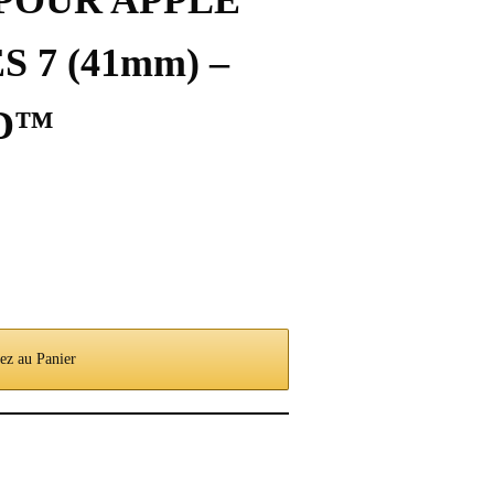
 POUR APPLE
 7 (41mm) –
D™
ez au Panier