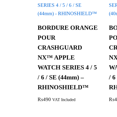
BORDURE ORANGE
B
POUR
P
CRASHGUARD
C
NX™ APPLE
N
WATCH SERIES 4 / 5
WA
/ 6 / SE (44mm) –
/ 
RHINOSHIELD™
R
₨
490
₨
4
VAT Included