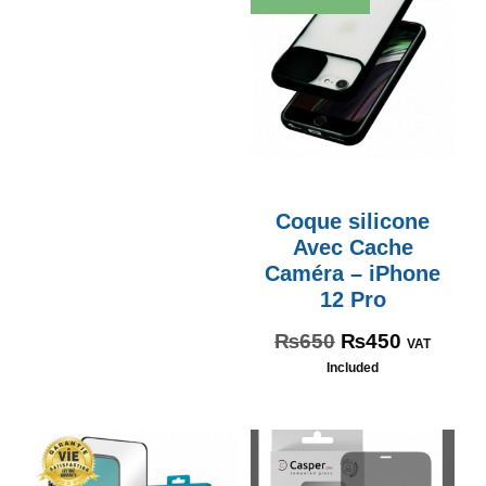
Coque silicone
Avec Cache
Caméra – iPhone
12 Pro
₨
650
₨
450
VAT
Included