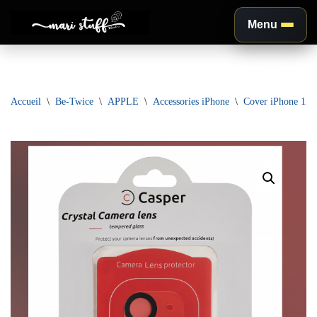
Menu
Aller
au
contenu
Accueil
\
Be-Twice
\
APPLE
\
Accessories iPhone
\
Cover iPhone 12 