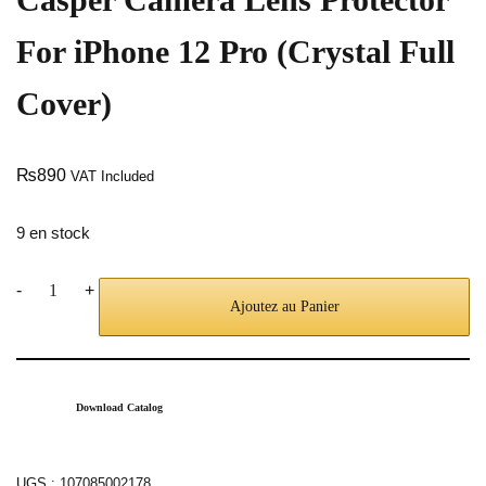
For iPhone 12 Pro (Crystal Full
Cover)
₨
890
VAT Included
9 en stock
-
+
Ajoutez au Panier
Download Catalog
UGS :
107085002178