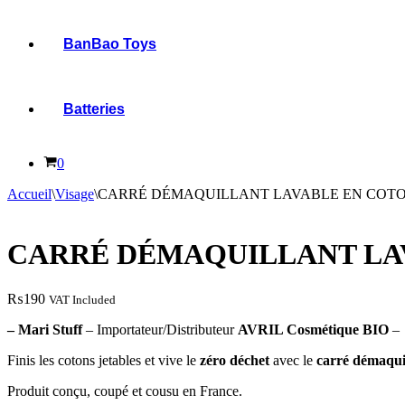
BanBao Toys
Batteries
Panier
0
Accueil
\
Visage
\
CARRÉ DÉMAQUILLANT LAVABLE EN COTO
CARRÉ DÉMAQUILLANT LA
₨
190
VAT Included
– Mari Stuff
– Importateur/Distributeur
AVRIL Cosmétique BIO
–
Finis les cotons jetables et vive le
zéro déchet
avec le
carré démaquil
Produit conçu, coupé et cousu en France.