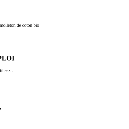
molleton de coton bio
PLOI
ilisez :
?