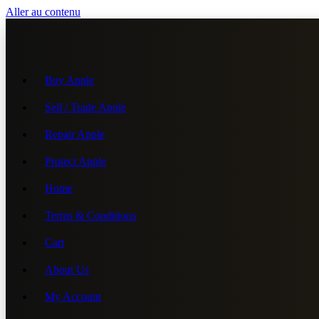
Aller au contenu
Buy Apple
Sell / Trade Apple
Repair Apple
Protect Apple
Home
Terms & Conditions
Cart
About Us
My Account