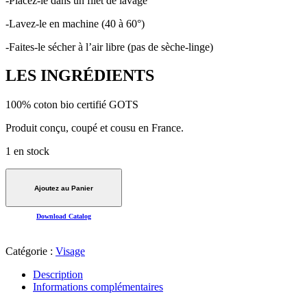
-Placez-le dans un filet de lavage
-Lavez-le en machine (40 à 60°)
-Faites-le sécher à l’air libre (pas de sèche-linge)
LES INGRÉDIENTS
100% coton bio certifié GOTS
Produit conçu, coupé et cousu en France.
1 en stock
quantité
de
Ajoutez au Panier
CARRÉ
DÉMAQUILLANT
Download Catalog
LAVABLE
EN
COTON
Catégorie :
Visage
BIO
Description
Informations complémentaires