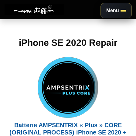
Menu
Aller
au
iPhone SE 2020 Repair
contenu
Batterie AMPSENTRIX « Plus » CORE
(ORIGINAL PROCESS) iPhone SE 2020 +